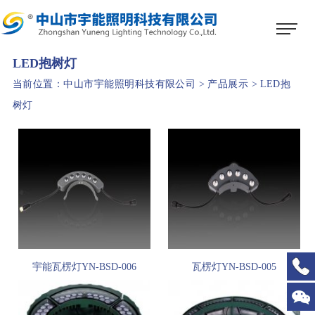
1
2
3
LED抱树灯
当前位置：
中山市宇能照明科技有限公司
>
产品展示
>
LED抱
树灯
宇能瓦楞灯YN-BSD-006
瓦楞灯YN-BSD-005