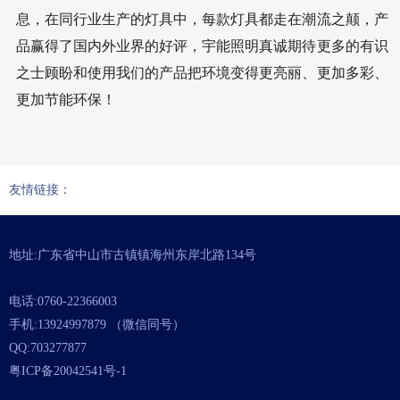
息，在同行业生产的灯具中，每款灯具都走在潮流之颠，产
品赢得了国内外业界的好评，宇能照明真诚期待更多的有识
之士顾盼和使用我们的产品把环境变得更亮丽、更加多彩、
更加节能环保！
友情链接：
地址:广东省中山市古镇镇海州东岸北路134号
电话:0760-22366003
手机:13924997879 （微信同号）
QQ:703277877
粤ICP备20042541号-1