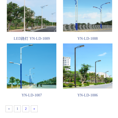
LED路灯 YN-LD-1009
YN-LD-1008
YN-LD-1007
YN-LD-1006
«
1
2
»