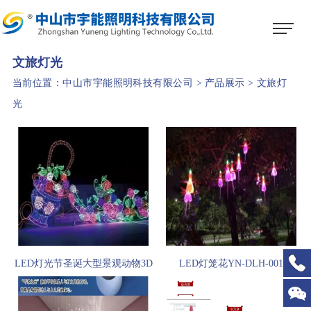
1
2
3
文旅灯光
当前位置：
中山市宇能照明科技有限公司
>
产品展示
>
文旅灯
光
LED灯光节圣诞大型景观动物3D
LED灯笼花YN-DLH-001
立体小品亮化户外防