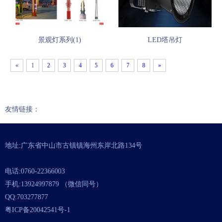
景观灯系列(1)
LED塔吊灯
«
1
2
3
4
5
6
7
8
»
友情链接：
地址:广东省中山市古镇镇海州东岸北路134号
电话:0760-22366003
手机:13924997879 （微信同号）
QQ:703277877
粤ICP备20042541号-1