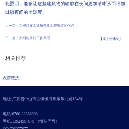
化照明，能够让这些建筑物的轮廓在夜间更加清晰从而增加
城镇夜间的美观度。
上一篇：瓦楞灯在古建筑亮化工程安装的优点
下一篇：太阳能路灯工作原理
【返回列表】
相关推荐
友情链接：
地址:广东省中山市古镇镇海州东岸北路134号
电话:0760-22366003
手机:13924997879 （微信同号）
QQ:703277877