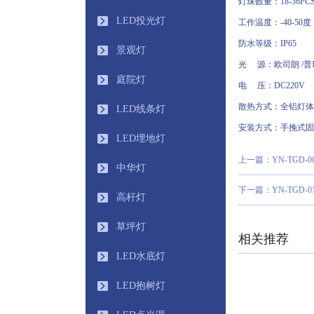
灯珠数量：18-36PC
LED投光灯
工作温度：-40-50度
防水等级：IP65
景观灯
光 源：欧司
庭院灯
电 压：DC
散热方式：全铝灯
LED线条灯
安装方式：手挽式
LED埋地灯
上一篇：YN-TGD-0
中华灯
下一篇：YN-TGD-0
高杆灯
草坪灯
相关推荐
LED水底灯
LED抱树灯